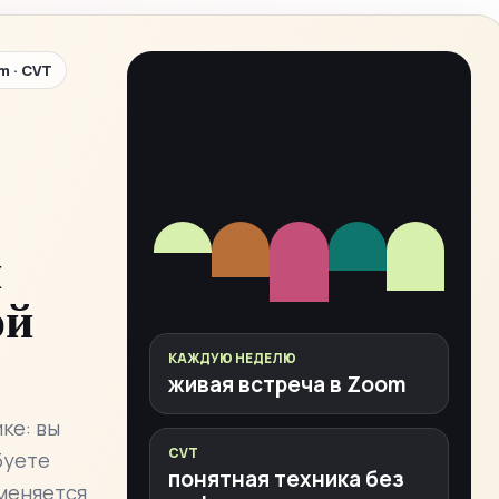
m · CVT
и
ой
КАЖДУЮ НЕДЕЛЮ
живая встреча в Zoom
ке: вы
CVT
буете
понятная техника без
 меняется