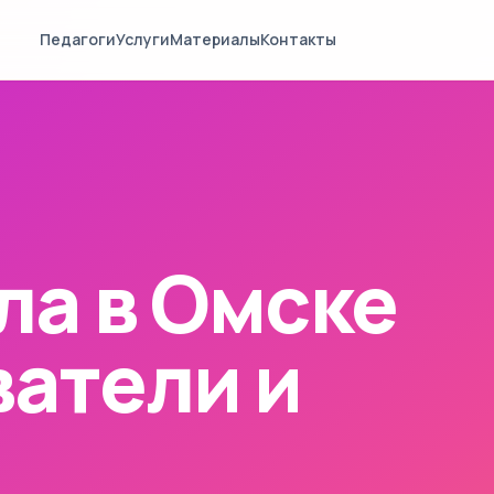
Педагоги
Услуги
Материалы
Контакты
ла в Омске
атели и