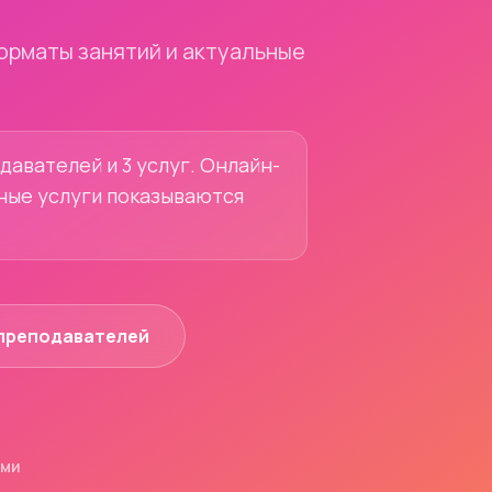
орматы занятий и актуальные
давателей и 3 услуг. Онлайн-
ьные услуги показываются
преподавателей
ями