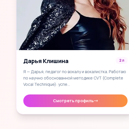
Дарья Клишина
2 л
Я — Дарья, педагог по вокалу и вокалистка. Работаю
по научно обоснованной методике CVT (Complete
Vocal Technique): успе…
Смотреть профиль