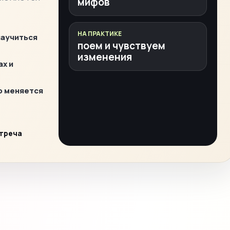
мифов
НА ПРАКТИКЕ
научиться
поем и чувствуем
изменения
ах и
о меняется
стреча