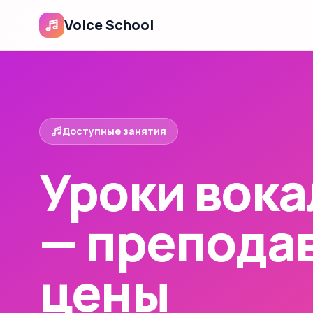
Voice School
Доступные занятия
Уроки вока
— преподав
цены