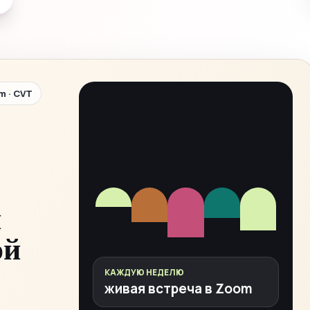
m · CVT
и
ой
КАЖДУЮ НЕДЕЛЮ
живая встреча в Zoom