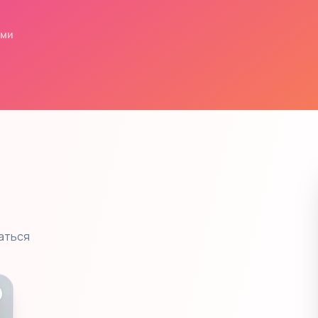
ями
аться