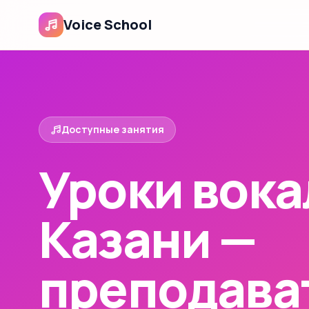
Voice School
Доступные занятия
Уроки вока
Казани —
преподава