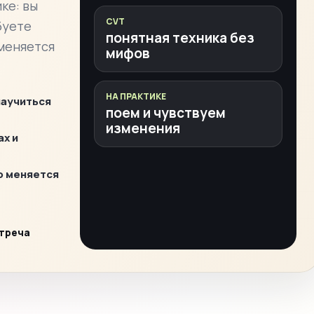
ке: вы
CVT
буете
понятная техника без
 меняется
мифов
НА ПРАКТИКЕ
научиться
поем и чувствуем
изменения
ах и
о меняется
стреча