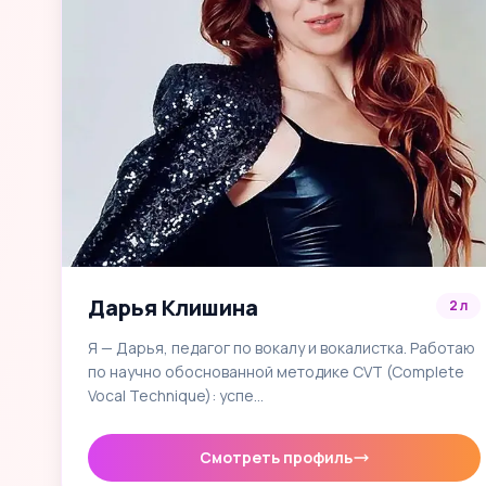
Дарья Клишина
2 л
Я — Дарья, педагог по вокалу и вокалистка. Работаю
по научно обоснованной методике CVT (Complete
Vocal Technique): успе…
Смотреть профиль