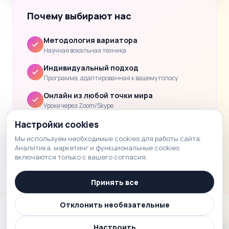
Почему выбирают нас
Методология вариатора
Научная вокальная техника
Индивидуальный подход
Программа, адаптированная к вашему голосу
Онлайн из любой точки мира
Уроки через Zoom/Skype
Clear progress
Настройки cookies
Обратная связь и домашнее задание после каждого
Мы используем необходимые cookies для работы сайта.
урока.
Аналитика, маркетинг и функциональные cookies
включаются только с вашего согласия.
Принять все
Отклонить необязательные
Voice School
Настроить