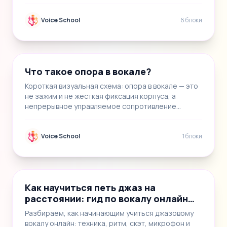
и преимущес…
Voice School
6 блоки
📝
1
Что такое опора в вокале?
Короткая визуальная схема: опора в вокале — это
не зажим и не жесткая фиксация корпуса, а
непрерывное управляемое сопротивление
дыхательном…
Voice School
1 блоки
📝
1
Как научиться петь джаз на
расстоянии: гид по вокалу онлайн
для начинающих
Разбираем, как начинающим учиться джазовому
вокалу онлайн: техника, ритм, скэт, микрофон и