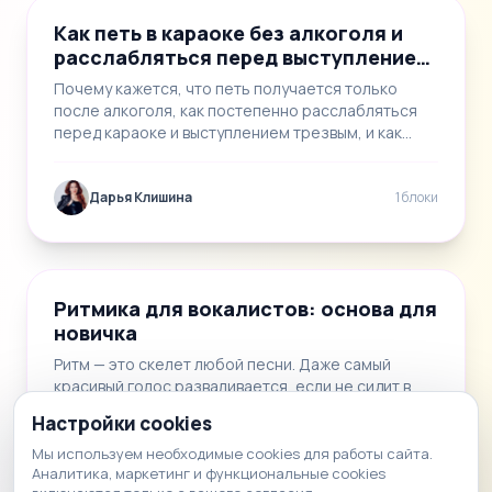
Как петь в караоке без алкоголя и
расслабляться перед выступлением
трезвым
Почему кажется, что петь получается только
после алкоголя, как постепенно расслабляться
перед караоке и выступлением трезвым, и как
педагог…
Дарья Клишина
1 блоки
📝
4
🎬
3
📄
1
Ритмика для вокалистов: основа для
новичка
Ритм — это скелет любой песни. Даже самый
красивый голос разваливается, если не сидит в
долях. Этот материал проводит новичков-
Настройки cookies
вокалистов и…
Мы используем необходимые cookies для работы сайта.
Аналитика, маркетинг и функциональные cookies
Дарья Клишина
8 блоки