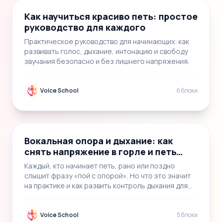
Как научиться красиво петь: простое
руководство для каждого
Практическое руководство для начинающих: как
развивать голос, дыхание, интонацию и свободу
звучания безопасно и без лишнего напряжения.
Voice School
6 блоки
📝
2
🎬
3
В
Вокальная опора и дыхание: как
снять напряжение в горле и петь
свободно
Каждый, кто начинает петь, рано или поздно
слышит фразу «пой с опорой». Но что это значит
на практике и как развить контроль дыхания для
пе…
Voice School
5 блоки