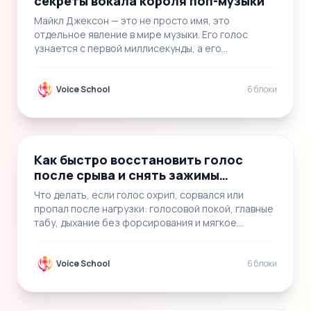
секреты вокала короля поп-музыки
Майкл Джексон — это не просто имя, это
отдельное явление в мире музыки. Его голос
узнается с первой миллисекунды, а его
энергетика до сих п…
Voice School
6 блоки
📝
6
Как быстро восстановить голос
после срыва и снять зажимы
безопасно
Что делать, если голос охрип, сорвался или
пропал после нагрузки: голосовой покой, главные
табу, дыхание без форсирования и мягкое
возвраще…
Voice School
6 блоки
📝
6