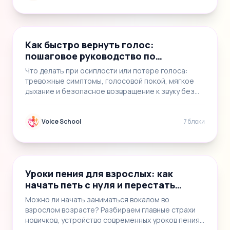
📝
7
Как быстро вернуть голос:
пошаговое руководство по
восстановлению голосовых связок
Что делать при осиплости или потере голоса:
тревожные симптомы, голосовой покой, мягкое
дыхание и безопасное возвращение к звуку без
обещан…
Voice School
7 блоки
📝
6
Уроки пения для взрослых: как
начать петь с нуля и перестать
стесняться
Можно ли начать заниматься вокалом во
взрослом возрасте? Разбираем главные страхи
новичков, устройство современных уроков пения