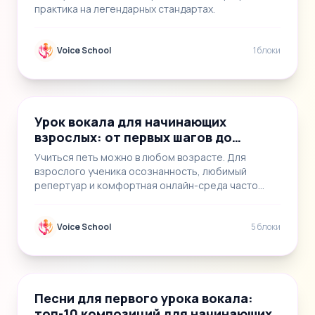
практика на легендарных стандартах.
Voice School
1 блоки
📝
5
Урок вокала для начинающих
взрослых: от первых шагов до
экстрим-техник
Учиться петь можно в любом возрасте. Для
взрослого ученика осознанность, любимый
репертуар и комфортная онлайн-среда часто
становятся сильн…
Voice School
5 блоки
📝
4
Песни для первого урока вокала:
топ-10 композиций для начинающих