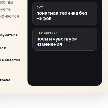
ке: вы
CVT
буете
понятная техника без
 меняется
мифов
НА ПРАКТИКЕ
научиться
поем и чувствуем
изменения
ах и
о меняется
стреча