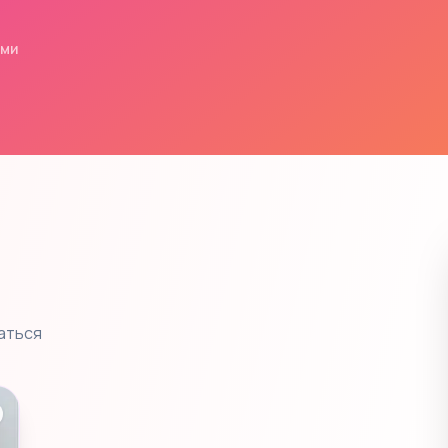
ями
аться