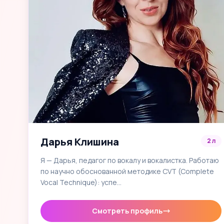
Дарья Клишина
2 л
Я — Дарья, педагог по вокалу и вокалистка. Работаю
по научно обоснованной методике CVT (Complete
Vocal Technique): успе…
Смотреть профиль