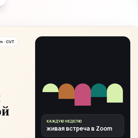
m · CVT
и
ой
КАЖДУЮ НЕДЕЛЮ
живая встреча в Zoom