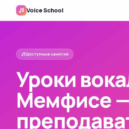
Voice School
Доступные занятия
Уроки вока
Мемфисе 
преподава