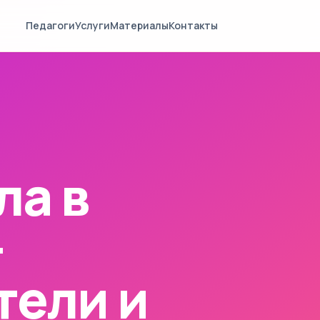
Педагоги
Услуги
Материалы
Контакты
ла в
—
тели и