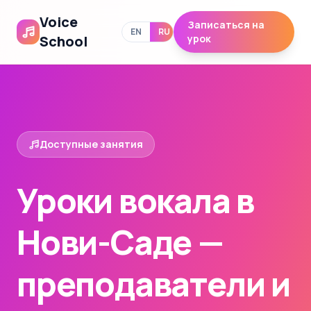
Voice
Записаться на
EN
RU
School
урок
Доступные занятия
Уроки вокала в
Нови-Саде —
преподаватели и