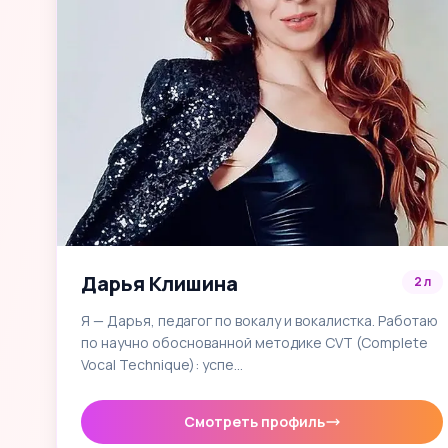
Дарья Клишина
2 л
Я — Дарья, педагог по вокалу и вокалистка. Работаю
по научно обоснованной методике CVT (Complete
Vocal Technique): успе…
Смотреть профиль