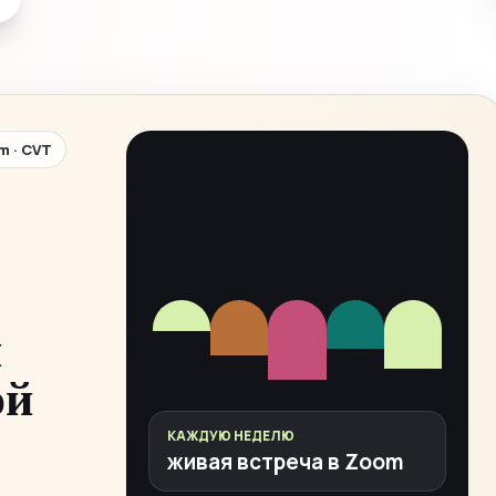
m · CVT
и
ой
КАЖДУЮ НЕДЕЛЮ
живая встреча в Zoom