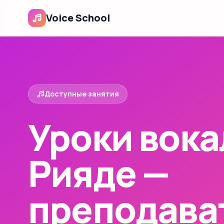
Voice School
Доступные занятия
Уроки вока
Рияде —
преподава