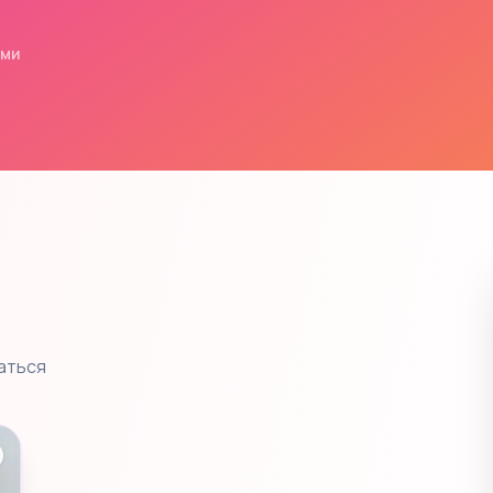
ями
аться