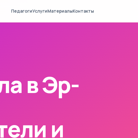
Педагоги
Услуги
Материалы
Контакты
ла в Эр-
тели и