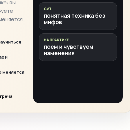
ке: вы
CVT
буете
понятная техника без
 меняется
мифов
НА ПРАКТИКЕ
научиться
поем и чувствуем
изменения
ах и
о меняется
стреча