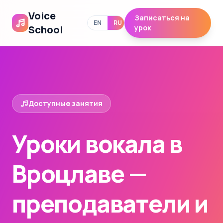
Voice
Записаться на
EN
RU
School
урок
Доступные занятия
Уроки вокала в
Вроцлаве —
преподаватели и