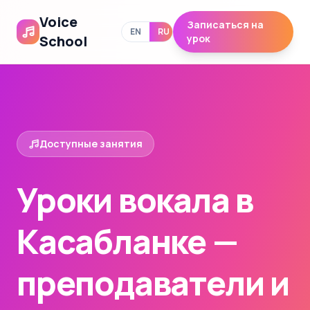
Voice
Записаться на
EN
RU
School
урок
Доступные занятия
Уроки вокала в
Касабланке —
преподаватели и