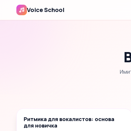
Voice School
Имит
📝
4
🎬
3
📄
1
Ритмика для вокалистов: основа
для новичка