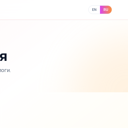
EN
RU
я
логи.