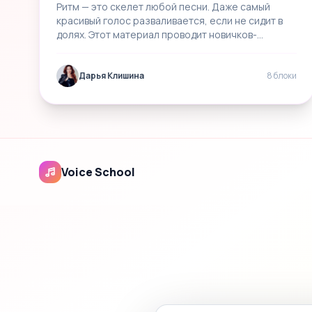
Ритм — это скелет любой песни. Даже самый
красивый голос разваливается, если не сидит в
долях. Этот материал проводит новичков-
вокалистов и…
Дарья Клишина
8 блоки
Voice School