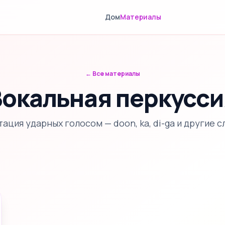
Дом
Материалы
← Все материалы
Вокальная перкусси
ация ударных голосом — doon, ka, di-ga и другие с