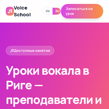
Voice
Записаться на
EN
RU
School
урок
Доступные занятия
Уроки вокала в
Риге —
преподаватели и