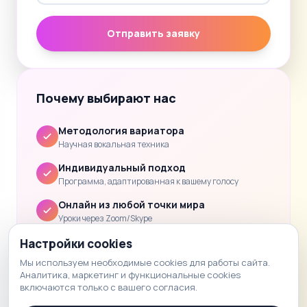
Отправить заявку
Почему выбирают нас
Методология вариатора
Научная вокальная техника
Индивидуальный подход
Программа, адаптированная к вашему голосу
Онлайн из любой точки мира
Уроки через Zoom/Skype
Clear progress
Настройки cookies
Обратная связь и домашнее задание после каждого
Мы используем необходимые cookies для работы сайта.
урока.
Аналитика, маркетинг и функциональные cookies
включаются только с вашего согласия.