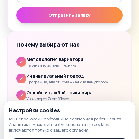
Отправить заявку
Почему выбирают нас
Методология вариатора
Научная вокальная техника
Индивидуальный подход
Программа, адаптированная к вашему голосу
Онлайн из любой точки мира
Уроки через Zoom/Skype
Clear progress
Настройки cookies
Обратная связь и домашнее задание после каждого
Мы используем необходимые cookies для работы сайта.
урока.
Аналитика, маркетинг и функциональные cookies
включаются только с вашего согласия.