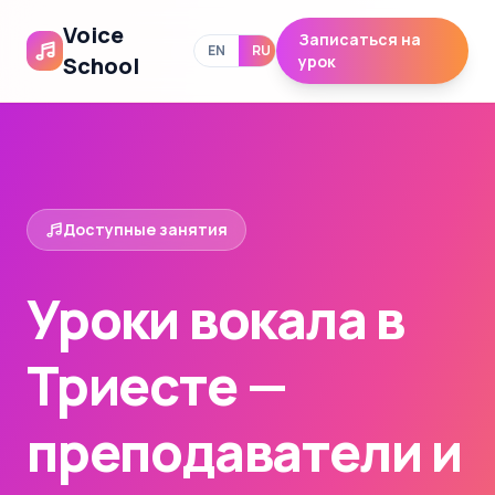
Voice
Записаться на
EN
RU
School
урок
Доступные занятия
Уроки вокала в
Триесте —
преподаватели и