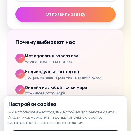
Отправить заявку
Почему выбирают нас
Методология вариатора
Научная вокальная техника
Индивидуальный подход
Программа, адаптированная к вашему голосу
Онлайн из любой точки мира
Уроки через Zoom/Skype
Clear progress
Настройки cookies
Обратная связь и домашнее задание после каждого
Мы используем необходимые cookies для работы сайта.
урока.
Аналитика, маркетинг и функциональные cookies
включаются только с вашего согласия.