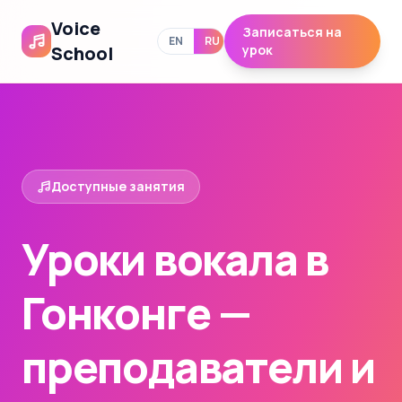
Voice
Записаться на
EN
RU
School
урок
Доступные занятия
Уроки вокала в
Гонконге —
преподаватели и