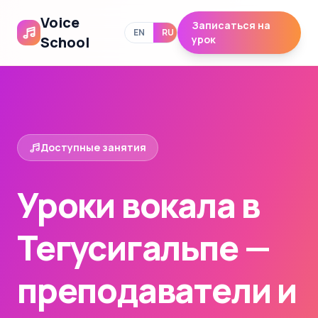
Voice
Записаться на
EN
RU
School
урок
Доступные занятия
Уроки вокала в
Тегусигальпе —
преподаватели и