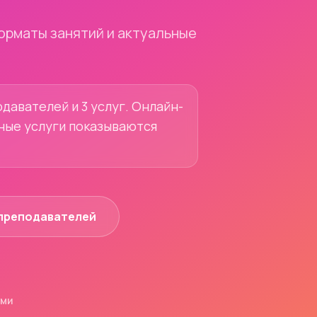
орматы занятий и актуальные
давателей и 3 услуг. Онлайн-
ьные услуги показываются
преподавателей
ями