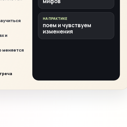
мифов
НА ПРАКТИКЕ
научиться
поем и чувствуем
изменения
ах и
о меняется
стреча