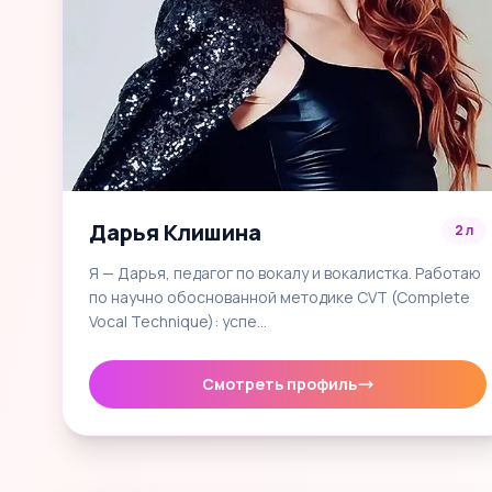
Дарья Клишина
2 л
Я — Дарья, педагог по вокалу и вокалистка. Работаю
по научно обоснованной методике CVT (Complete
Vocal Technique): успе…
Смотреть профиль