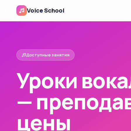
Voice School
Доступные занятия
Уроки вока
— преподав
цены