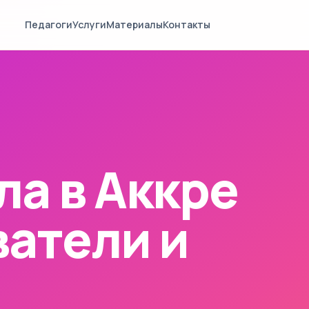
Педагоги
Услуги
Материалы
Контакты
ла в Аккре
атели и