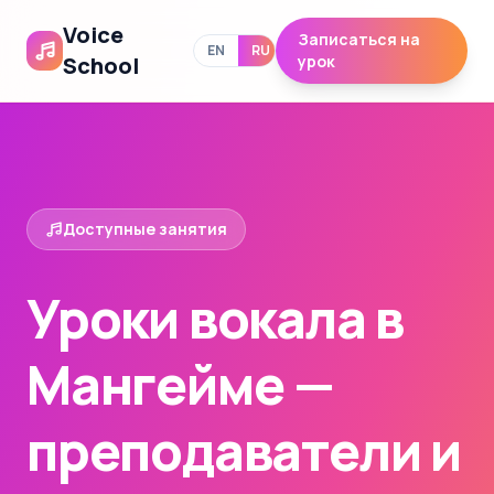
Voice
Записаться на
EN
RU
School
урок
Доступные занятия
Уроки вокала в
Мангейме —
преподаватели и