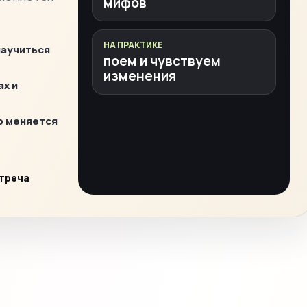
мифов
НА ПРАКТИКЕ
научиться
поем и чувствуем
изменения
ах и
о меняется
стреча