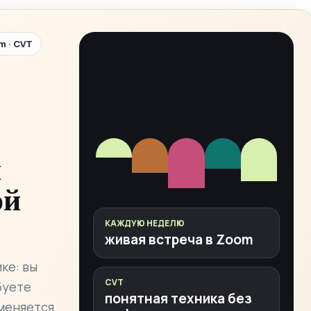
m · CVT
и
ой
КАЖДУЮ НЕДЕЛЮ
живая встреча в Zoom
ке: вы
CVT
буете
понятная техника без
 меняется