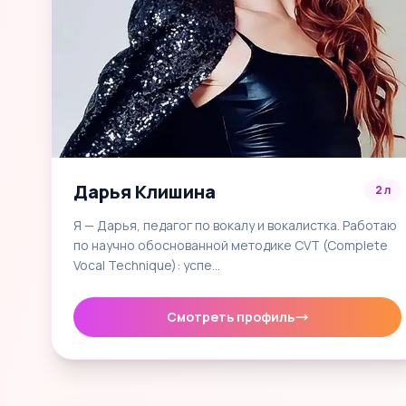
Дарья Клишина
2 л
Я — Дарья, педагог по вокалу и вокалистка. Работаю
по научно обоснованной методике CVT (Complete
Vocal Technique): успе…
Смотреть профиль