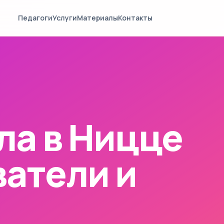
Педагоги
Услуги
Материалы
Контакты
ла в Ницце
атели и