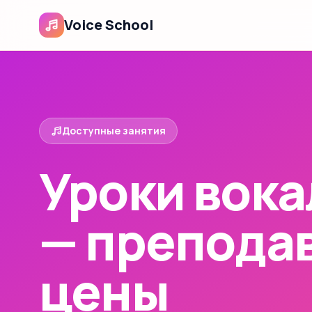
Voice School
Доступные занятия
Уроки вока
— преподав
цены