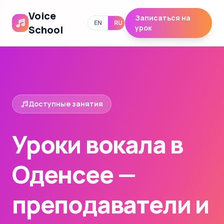
Voice
Записаться на
EN
RU
School
урок
Доступные занятия
Уроки вокала в
Оденсее —
преподаватели и