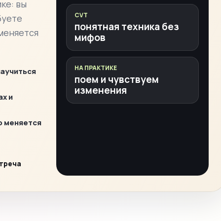
ке: вы
CVT
буете
понятная техника без
 меняется
мифов
НА ПРАКТИКЕ
научиться
поем и чувствуем
изменения
ах и
о меняется
стреча