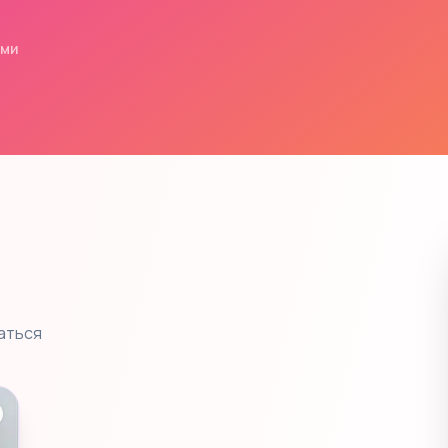
ями
аться