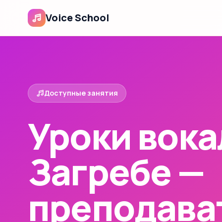
Voice School
Доступные занятия
Уроки вока
Загребе —
преподава