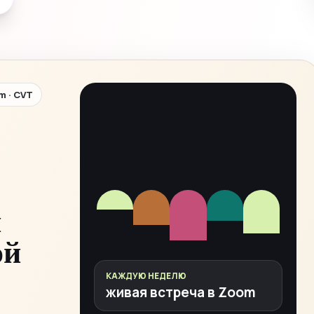
m · CVT
и
ой
КАЖДУЮ НЕДЕЛЮ
живая встреча в Zoom