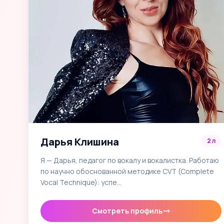
Дарья Клишина
2 л
Я — Дарья, педагог по вокалу и вокалистка. Работаю
по научно обоснованной методике CVT (Complete
Vocal Technique): успе…
Смотреть профиль