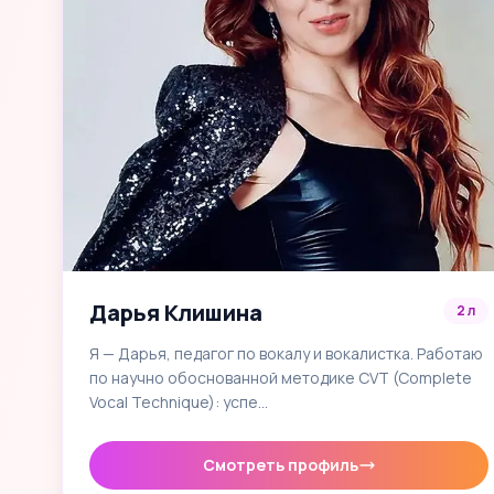
Дарья Клишина
2 л
Я — Дарья, педагог по вокалу и вокалистка. Работаю
по научно обоснованной методике CVT (Complete
Vocal Technique): успе…
Смотреть профиль