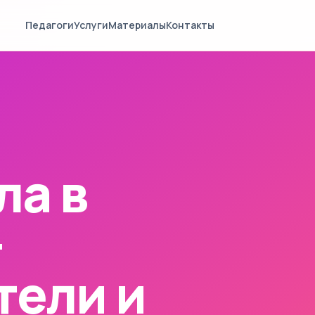
Педагоги
Услуги
Материалы
Контакты
ла в
—
тели и