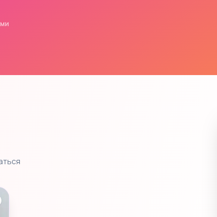
ями
аться