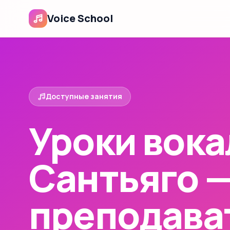
Voice School
Доступные занятия
Уроки вока
Сантьяго 
преподава