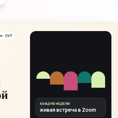
m · CVT
и
ой
КАЖДУЮ НЕДЕЛЮ
живая встреча в Zoom