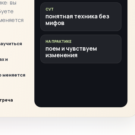
ке: вы
CVT
буете
понятная техника без
 меняется
мифов
НА ПРАКТИКЕ
научиться
поем и чувствуем
изменения
ах и
о меняется
стреча