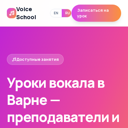
Voice
Записаться на
EN
RU
School
урок
Доступные занятия
Уроки вокала в
Варне —
преподаватели и