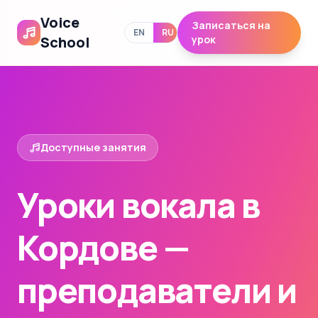
Voice
Записаться на
EN
RU
School
урок
Доступные занятия
Уроки вокала в
Кордове —
преподаватели и