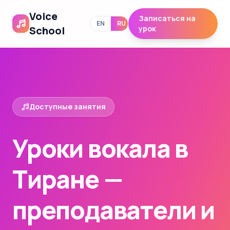
Voice
Записаться на
EN
RU
School
урок
Доступные занятия
Уроки вокала в
Тиране —
преподаватели и